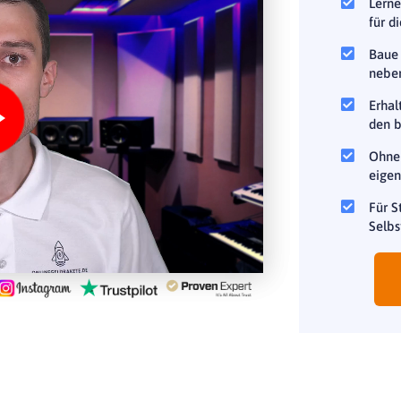
Lerne
für d
Baue 
neben
Erhal
den 
Ohne 
eigen
Für S
Selbs