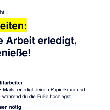
t...
eiten:
e Arbeit erledigt,
enieße!
itarbeiter
E-Mails, erledigt deinen Papierkram und
 - während du die Füße hochlegst.
sen nötig